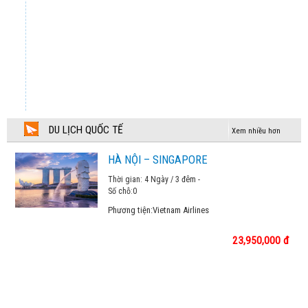
CUNG ĐƯỜNG VÀNG NHẬT BẢN 2026
Chương trình tham khảo
TOKYO – NÚI PHÚ SỸ - KYOTO – OSAKA
37,990,000 đ
NƯỚC NGA VĨ ĐẠI 2026
DU LỊCH QUỐC TẾ
Xem nhiều hơn
Chương trình tham khảo
HÀ NỘI – SINGAPORE
THƯỞNG NGOẠN MÙA THU GIANG NAM
Thời gian: 4 Ngày / 3 đêm -
22,990,000 đ
Số chỗ:
0
Phương tiện:
Vietnam Airlines
DU XUÂN GIANG NAM
23,950,000 đ
24,990,000 đ
TOUR TÂY NAM ÂU LIMITED
109,900,000 đ