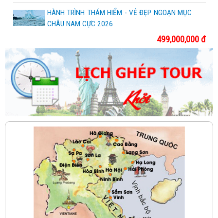
HÀNH TRÌNH THÁM HIỂM - VẺ ĐẸP NGOẠN MỤC
CHÂU NAM CỰC 2026
499,000,000 đ
HÀNH TRÌNH KHÁM PHÁ 4 NƯỚC NAM MỸ:
BRAZIL – PERU – ARGENTINA – CHILE
298,000,000 đ
KHÁM PHÁ TRÁI TIM CỦA CHÂU PHI
375,000,000 đ
CHƯƠNG TRÌNH TOUR ĐẶC BIỆT: QUẦN ĐẢO
NGOÀI HÀNH TINH GALAPAGOS VÀ 1 TRONG 7
KỲ QUAN THIÊN NHIÊN THẾ GIỚI SÔNG AMAZON
339,500,000 đ
CHẠM TỚI BẮC CỰC
275,000,000 đ