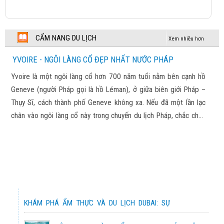
43,990,000 đ
CUNG ĐƯỜNG VÀNG NHẬT BẢN
ĐỨC - HÀ LAN – BỈ - LUXEMBOURG - PHÁP 2025
CẨM NANG DU LỊCH
2026
Chương trình tham khảo
Xem nhiều hơn
74,900,000 đ
YVOIRE - NGÔI LÀNG CỔ ĐẸP NHẤT NƯỚC PHÁP
CUNG ĐƯỜNG VÀNG NHẬT BẢN
TRƯƠNG GIA GIỚI – PHƯỢNG HOÀNG CỔ TRẤN –
Yvoire là một ngôi làng cổ hơn 700 năm tuổi nằm bên cạnh hồ
2026
Chương trình tham khảo
VŨ LĂNG NGUYÊN 2025
Geneve (người Pháp gọi là hồ Léman), ở giữa biên giới Pháp –
10,900,000 đ
Thụy Sĩ, cách thành phố Geneve không xa. Nếu đã một lần lạc
NHẬT BẢN XUÂN HÈ 2026
chân vào ngôi làng cổ này trong chuyến du lịch Pháp, chắc chắn
Chương trình tham khảo
KHÁM PHÁ TRUNG HOA XINH ĐẸP 2025
bạn sẽ không thể nào kìm lòng trước vẻ đẹp của lối kiến trúc
23,390,000 đ
độc đáo, màu rêu phong của thời gian, xen lẫn màu sắc, cùng
CUNG ĐƯỜNG VÀNG NHẬT BẢN
với cuộc sống bình yên, thơ mộng, lãng mạn nơi đây.
2026
Chương trình tham khảo
BẮC KINH – ĐIỂM ĐẾN CỦA LỊCH SỬ 2025
13,990,000 đ
TOKYO – NÚI PHÚ SỸ - KYOTO –
37,990,000 đ
OSAKA
PHÁP – THUỴ SĨ – VATICAN - Ý 2025
KHÁM PHÁ ẨM THỰC VÀ DU LỊCH DUBAI: SỰ
77,900,000 đ
KẾT HỢP HÀI HÒA GIỮA TRUYỀN THỒNG VÀ
NƯỚC NGA VĨ ĐẠI 2026