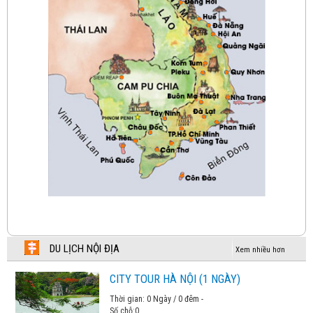
HÀ NỘI - HONG KONG - HÀ NỘI BAY VIETNAM
AIRLINES
Chương trình tham khảo
HÀ NỘI – HONGKONG – HÀ NỘI BAY CATHAY
PACIFIC
Chương trình tham khảo
NHẬT BẢN HOA ANH ĐÀO 2026
Chương trình tham khảo
HÀ NỘI – BUSAN – DU THUYỀN – TÀU VEN BIỂN–
SEOUL – NAMI– HÀ NỘI
Chương trình tham khảo
DU LỊCH NỘI ĐỊA
Xem nhiều hơn
KHÁM PHÁ SEOUL-BUSAN
CITY TOUR HÀ NỘI (1 NGÀY)
Chương trình tham khảo
Thời gian: 0 Ngày / 0 đêm -
Số chỗ:
0