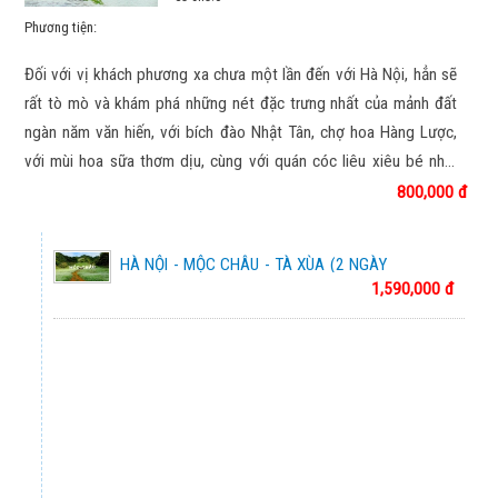
HÀN QUỐC MÙA HOA ANH ĐÀO 2026
Phương tiện:
Chương trình tham khảo
Đối với vị khách phương xa chưa một lần đến với Hà Nội, hẳn sẽ
KHÁM PHÁ XỨ SỞ KIM CHI HÀN QUỐC
rất tò mò và khám phá những nét đặc trưng nhất của mảnh đất
Chương trình tham khảo
ngàn năm văn hiến, với bích đào Nhật Tân, chợ hoa Hàng Lược,
với mùi hoa sữa thơm dịu, cùng với quán cóc liêu xiêu bé nhỏ,
KHÁM PHÁ BUSAN - SEOUL – MÙA HOA ANH
các đường Cổ Ngư xưa chầm chậm bước ta về. Hà Nội đẹp từ
800,000 đ
ĐÀO
những thứ bình dị nhất, đẹp bởi văn hóa, bởi chiều sâu của lịch
Chương trình tham khảo
sử ngàn năm. Nếu sống lâu ở Hà Nội thì sẽ đến lúc ta chợt mình
HÀ NỘI - MỘC CHÂU - TÀ XÙA (2 NGÀY
ra đã yêu Hà Nội từ bao giờ mà không hay
CUNG ĐƯỜNG VÀNG NHẬT BẢN 2026
1,590,000 đ
1 ĐÊM)
Chương trình tham khảo
CUNG ĐƯỜNG VÀNG NHẬT BẢN 2026
Chương trình tham khảo
NHẬT BẢN XUÂN HÈ 2026
Chương trình tham khảo