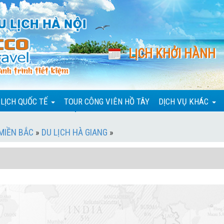
LỊCH KHỞI HÀNH
 LỊCH QUỐC TẾ
TOUR CÔNG VIÊN HỒ TÂY
DỊCH VỤ KHÁC
 MIỀN BẮC
»
DU LỊCH HÀ GIANG
»