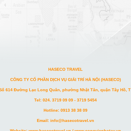
HASECO TRAVEL
CÔNG TY CỔ PHẦN DỊCH VỤ GIẢI TRÍ HÀ NỘI (HASECO)
 Số 614 Đường Lạc Long Quân, phường Nhật Tân, quận Tây Hồ, T
Tel: 024. 3719 09 09 - 3719 5454
Hotline: 0913 38 38 09
Email: info
@hasecotravel.vn
Website:
www.hasecotravel.vn
/
www.congvienhotay.vn