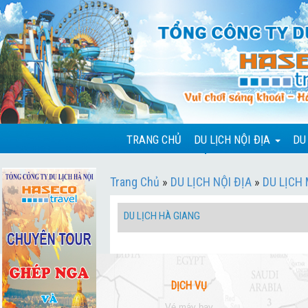
TRANG CHỦ
DU LỊCH NỘI ĐỊA
DU
Trang Chủ
»
DU LỊCH NỘI ĐỊA
»
DU LỊCH
DU LỊCH HÀ GIANG
DỊCH VỤ
vé máy bay