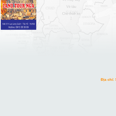
vé tàu
cho thuê xe
Địa chỉ: