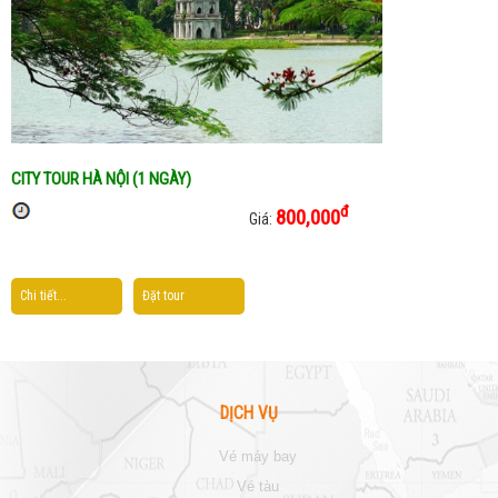
CITY TOUR HÀ NỘI (1 NGÀY)
đ
800,000
Giá:
Chi tiết...
Đặt tour
DỊCH VỤ
vé máy bay
vé tàu