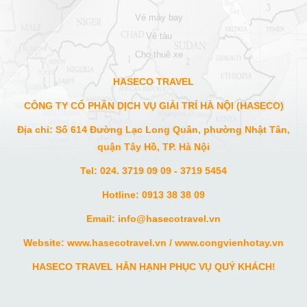
vé máy bay
vé tàu
cho thuê xe
HASECO TRAVEL
CÔNG TY CỔ PHẦN DỊCH VỤ GIẢI TRÍ HÀ NỘI (HASECO)
Địa chỉ: Số 614 Đường Lạc Long Quân, phường Nhật Tân,
quận Tây Hồ, TP. Hà Nội
Tel: 024. 3719 09 09 - 3719 5454
Hotline: 0913 38 38 09
Email: info
@hasecotravel.vn
Website:
www.hasecotravel.vn
/
www.congvienhotay.vn
HASECO TRAVEL HÂN HẠNH PHỤC VỤ QUÝ KHÁCH!