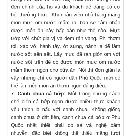
đơn chính của họ và du khách dễ dàng có cơ
hội thưởng thức. Khi nhân viên nhà hàng mang
món mực om nước mắm ra, bạn sẽ cảm nhận
được món ăn này hấp dẫn như thế nào. Mực
ướp với chút gia vị và đem rán vàng. Phi thơm
tỏi, xào với hành tây, ớt sừng, hành lá để làm
nước sốt sền sệt. Lấy mực đã rán giòn om với
nước sốt trên để có được món mực om nước
mắm thơm ngon cho bữa ăn. Nói thì đơn giản là
vậy nhưng chỉ có người dân Phú Quốc mới có
thể làm nên món ăn thơm ngon đúng điệu.
7. Canh chua cá bớp:
Một trong những cách
chế biến cá bớp ngon được nhiều thực khách
yêu thích là nấu với canh chua. Không giống
canh chua ở đất liền, canh chua cá bớp ở Phú
Quốc nhất thiết phải có sả và nghệ băm
nhuyễn; đặc biệt không thể thiếu măng tươi