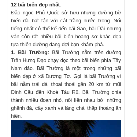
12 bãi biển đẹp nhất:
Đảo ngọc Phú Quốc sở hữu những đường bờ
biển dài bất tận với cát trắng nước trong. Nổi
tiếng nhất có thể kể đến bãi Sao, bãi Dài nhưng
vẫn còn rất nhiều bãi biển hoang sơ khác đẹp
tựa thiên đường đang đợi bạn khám phá.
1. Bãi Trường:
Bãi Trường nằm trên đường
Trần Hưng Đạo chạy dọc theo bãi biển phía Tây
Nam đảo. Bãi Trường là một trong những bãi
biển đẹp ở xã Dương Tơ. Gọi là bãi Trường vì
bãi nằm trải dài thoai thoải gần 20 km từ mũi
Dinh Cậu đến Khoé Tàu Rũ. Bãi Trường chia
thành nhiều đoạn nhỏ, nối liền nhau bởi những
ghềnh đá, cây xanh và làng chài thấp thoáng ẩn
hiện.