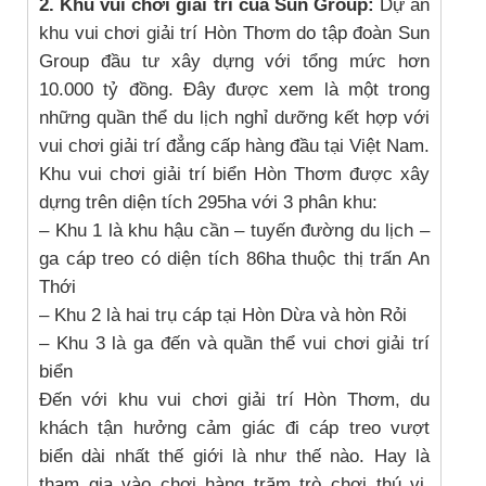
2. Khu vui chơi giải trí của Sun Group:
Dự án
khu vui chơi giải trí Hòn Thơm do tập đoàn Sun
Group đầu tư xây dựng với tổng mức hơn
10.000 tỷ đồng. Đây được xem là một trong
những quần thể du lịch nghỉ dưỡng kết hợp với
vui chơi giải trí đẳng cấp hàng đầu tại Việt Nam.
Khu vui chơi giải trí biển Hòn Thơm được xây
dựng trên diện tích 295ha với 3 phân khu:
– Khu 1 là khu hậu cần – tuyến đường du lịch –
ga cáp treo có diện tích 86ha thuộc thị trấn An
Thới
– Khu 2 là hai trụ cáp tại Hòn Dừa và hòn Rỏi
– Khu 3 là ga đến và quần thể vui chơi giải trí
biển
Đến với khu vui chơi giải trí Hòn Thơm, du
khách tận hưởng cảm giác đi cáp treo vượt
biển dài nhất thế giới là như thế nào. Hay là
tham gia vào chơi hàng trăm trò chơi thú vị,