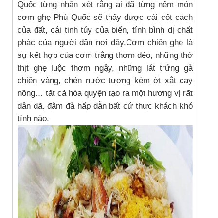
Quốc từng nhận xét rằng ai đã từng nếm món
cơm ghẹ Phú Quốc sẽ thấy được cái cốt cách
của đất, cái tinh túy của biển, tính bình dị chất
phác của người dân nơi đây.Cơm chiên ghẹ là
sự kết hợp của cơm trắng thơm dẻo, những thớ
thịt ghẹ luộc thơm ngậy, những lát trứng gà
chiên vàng, chén nước tương kèm ớt xắt cay
nồng… tất cả hòa quyện tạo ra một hương vị rất
dân dã, đậm đà hấp dẫn bất cứ thực khách khó
tính nào.