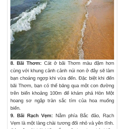
8. Bãi Thơm:
Cát ở bãi Thơm màu đậm hơn
cùng với khung cảnh cảnh núi non ở đây sẽ làm
bạn choáng ngợp khi vừa đến. Đặc biệt khi đến
bãi Thơm, bạn có thể băng qua một con đường
trên biển khoảng 100m để khám phá Hòn Một
hoang sơ ngập tràn sắc tím của hoa muống
biển.
9. Bãi Rạch Vẹm:
Nằm phía Bắc đảo, Rạch
Vẹm là một làng chài tương đối nhỏ và yên tĩnh.