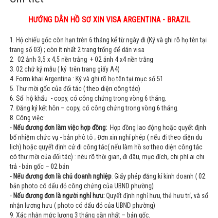
HƯỚNG DẪN HỒ SƠ XIN VISA ARGENTINA - BRAZIL
1.
Hộ chiếu gốc còn hạn trên 6 tháng kể từ ngày đi (Ký và ghi rõ họ tên tại
trang số 03) ; còn ít nhất 2 trang trống để dán visa
2.
02 ảnh 3,5 x 4,5 nền trắng + 02 ảnh 4 x4 nền trắng
3.
02 chữ kỹ mẫu ( ký trên trang giấy A4)
4.
Form khai Argentina : Ký và ghi rõ họ tên tại mục số 51
5.
Thư mời gốc của đối tác ( theo diện công tác)
6.
Sổ hộ khẩu - copy, có công chứng trong vòng 6 tháng.
7.
Đăng ký kết hôn – copy, có công chứng trong vòng 6 tháng.
8.
Công việc:
-
Nếu đương đơn làm việc hợp đồng:
Hợp đồng lao động hoặc quyết định
bổ nhiệm chức vụ - bản phô tô ; Đơn xin nghỉ phép ( nếu đi theo diện du
lịch) hoặc quyết định cử đi công tác( nếu làm hồ sơ theo diện công tác
có thư mời của đối tác) : nêu rõ thời gian, đi đâu, mục đích, chi phí ai chi
trả - bản gốc – 02 bản
-
Nếu đương đơn là chủ doanh nghiệp
: Giấy phép đăng kí kinh doanh ( 02
bản photo có dấu đỏ công chứng của UBND phường)
-
Nếu đương đơn là người nghỉ hưu:
Quyết định nghỉ hưu, thẻ hưu trí, và sổ
nhận lương hưu ( photo có dấu đỏ của UBND phường)
9.
Xác nhận mức lương 3 tháng gần nhất – bản gốc.