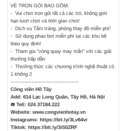
VÉ TRỌN GÓI BAO GỒM:
- Vui chơi trọn gói tất cả các trò, không giới
hạn lượt chơi và thời gian chơi!
- Dịch vụ Tắm tráng, phòng thay đồ miễn phí!
- Sử dụng phao bơi miễn phí tại các khu bể
theo quy định!
- Tham gia "vòng quay may mắn" với các giải
thưởng hấp dẫn
- Thưởng thức các chương trình nghệ thuật có
1 không 2
---------------------------------------
Công viên Hồ Tây
Add: 614 Lạc Long Quân, Tây Hồ, Hà Nội
☎️ T
ell:
024.37184.222
Website: www.congvienhotay.vn
Instagrams: https://bit.ly/3Lv64vr
Tiktok: https://bit.ly/3iS0ZRF