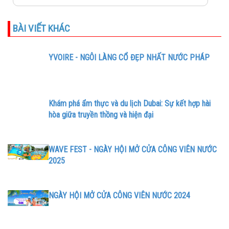
BÀI VIẾT KHÁC
YVOIRE - NGÔI LÀNG CỔ ĐẸP NHẤT NƯỚC PHÁP
Khám phá ẩm thực và du lịch Dubai: Sự kết hợp hài
hòa giữa truyền thồng và hiện đại
WAVE FEST - NGÀY HỘI MỞ CỬA CÔNG VIÊN NƯỚC
2025
NGÀY HỘI MỞ CỬA CÔNG VIÊN NƯỚC 2024