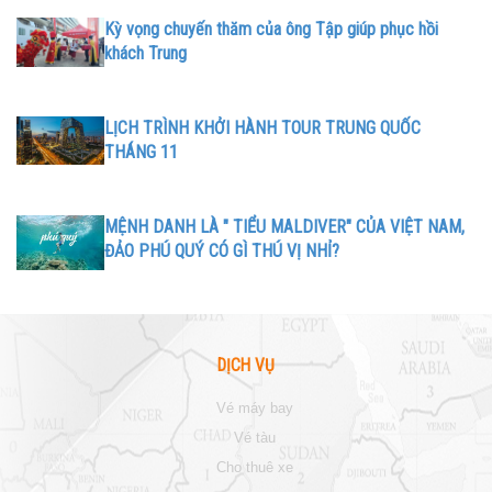
Kỳ vọng chuyến thăm của ông Tập giúp phục hồi
khách Trung
LỊCH TRÌNH KHỞI HÀNH TOUR TRUNG QUỐC
THÁNG 11
MỆNH DANH LÀ " TIỂU MALDIVER" CỦA VIỆT NAM,
ĐẢO PHÚ QUÝ CÓ GÌ THÚ VỊ NHỈ?
DỊCH VỤ
vé máy bay
vé tàu
cho thuê xe