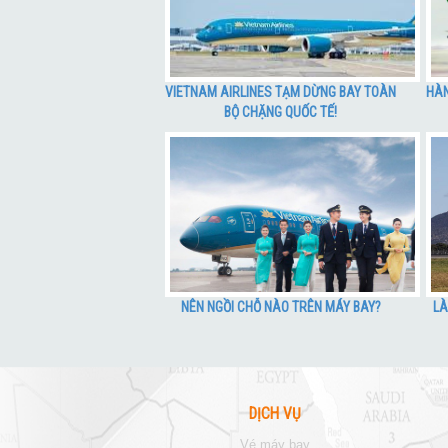
VIETNAM AIRLINES TẠM DỪNG BAY TOÀN
HÀN
BỘ CHẶNG QUỐC TẾ!
NÊN NGỒI CHỖ NÀO TRÊN MÁY BAY?
LÀ
DỊCH VỤ
vé máy bay