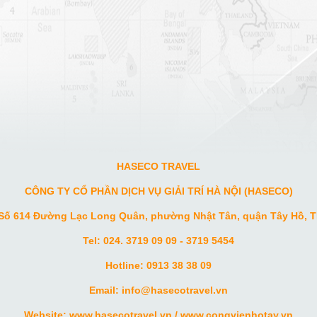
HASECO TRAVEL
CÔNG TY CỔ PHẦN DỊCH VỤ GIẢI TRÍ HÀ NỘI (HASECO)
 Số 614 Đường Lạc Long Quân, phường Nhật Tân, quận Tây Hồ, T
Tel: 024. 3719 09 09 - 3719 5454
Hotline: 0913 38 38 09
Email: info
@hasecotravel.vn
Website:
www.hasecotravel.vn
/
www.congvienhotay.vn