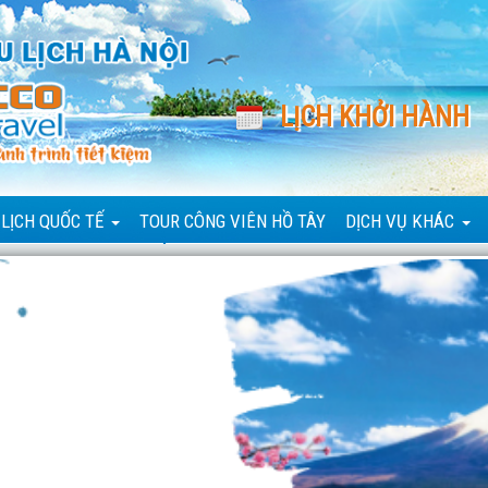
LỊCH KHỞI HÀNH
 LỊCH QUỐC TẾ
TOUR CÔNG VIÊN HỒ TÂY
DỊCH VỤ KHÁC