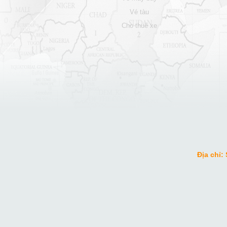
vé tàu
cho thuê xe
Địa chỉ: