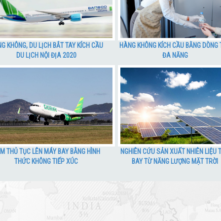
G KHÔNG, DU LỊCH BẮT TAY KÍCH CẦU
HÀNG KHÔNG KÍCH CẦU BẰNG DÒNG 
DU LỊCH NỘI ĐỊA 2020
ĐA NĂNG
M THỦ TỤC LÊN MÁY BAY BẰNG HÌNH
NGHIÊN CỨU SẢN XUẤT NHIÊN LIỆU 
THỨC KHÔNG TIẾP XÚC
BAY TỪ NĂNG LƯỢNG MẶT TRỜI