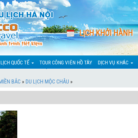
LỊCH KHỞI HÀNH
 LỊCH QUỐC TẾ
TOUR CÔNG VIÊN HỒ TÂY
DỊCH VỤ KHÁC
 MIỀN BẮC
»
DU LỊCH MỘC CHÂU
»