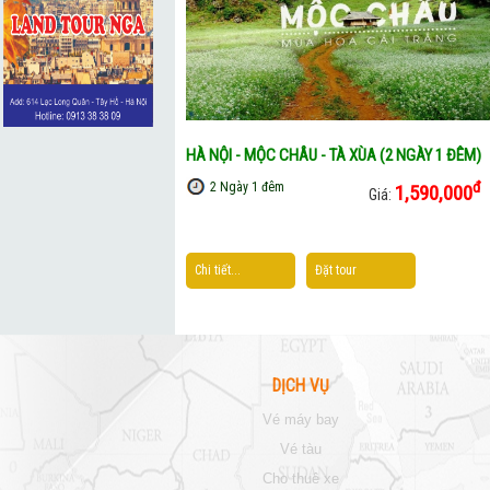
HÀ NỘI - MỘC CHÂU - TÀ XÙA (2 NGÀY 1 ĐÊM)
đ
2 Ngày 1 đêm
1,590,000
Giá:
Chi tiết...
Đặt tour
DỊCH VỤ
vé máy bay
vé tàu
cho thuê xe