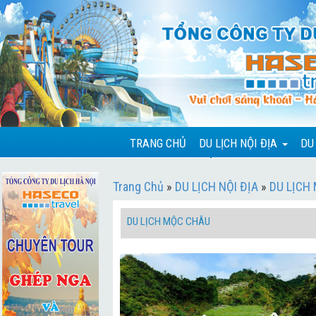
TRANG CHỦ
DU LỊCH NỘI ĐỊA
DU
Trang Chủ
»
DU LỊCH NỘI ĐỊA
»
DU LỊCH
DU LỊCH MỘC CHÂU