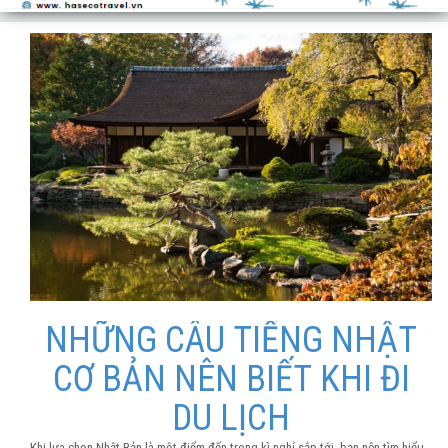
NHỮNG CÂU TIẾNG NHẬT
CƠ BẢN NÊN BIẾT KHI ĐI
DU LỊCH
Khi lựa chọn Nhật Bản là một điểm đến trong kì nghỉ sắp tới, bạn nên tìm hiểu