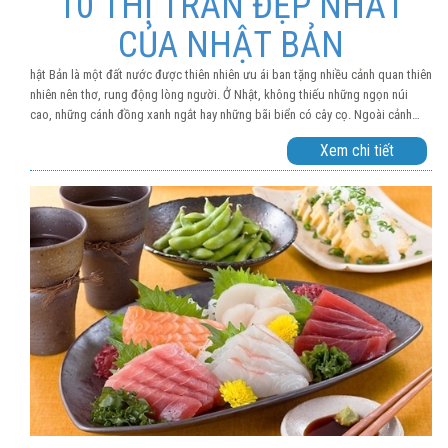
10 THỊ TRẤN ĐẸP NHẤT
CỦA NHẬT BẢN
hật Bản là một đất nước được thiên nhiên ưu ái ban tặng nhiều cảnh quan thiên
nhiên nên thơ, rung động lòng người. Ở Nhật, không thiếu những ngọn núi
cao, những cánh đồng xanh ngắt hay những bãi biển có cây cọ. Ngoài cảnh
quan thiên nhiên, Nhật Bản còn sở hữu kiến trúc cổ kính từ thời kỳ Edo, tạo
Xem chi tiết
nên một đất nước cổ kính nhưng cũng rất mộng mơ.