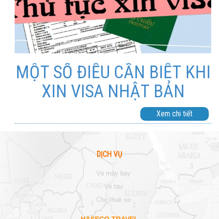
MỘT SỐ ĐIỀU CẦN BIẾT KHI
XIN VISA NHẬT BẢN
Xem chi tiết
DỊCH VỤ
vé máy bay
vé tàu
cho thuê xe
HASECO TRAVEL