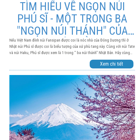
TÌM HIỂU VỀ NGỌN NÚI
PHÚ SĨ - MỘT TRONG BA
"NGỌN NÚI THÁNH" CỦA
NHẬT BẢN
Nếu Việt Nam đỉnh núi Fansipan được coi là nóc nhà của Đông Dương thì ở
Nhật núi Phú sĩ được coi là biểu tượng của xứ phù tang này. Cùng với núi Tate
và núi Haku, Phú sĩ được xem là 1 trong " ba núi thánh" Nhật Bản. Hãy cùng
Chúng tôi tìm hiểu tất tần tật mọi thông tin về ngọn núi thú vị này nhé
Xem chi tiết