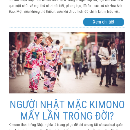
qua một chút về mọi thứ như thời tiết, phong tục, đồ ăn… của xứ sở Hoa Anh
Đào. Một việc không thể thiếu trước khi đi du lịch, đó chính là tìm hiểu về
ngôn ngữ của người bản địa. Với đất nước Nhật Bản, hãy tìm hiểu một số cụm
Xem chi tiết
từ đơn giản thường sử dụng để giao tiếp với người Nhật, giúp chuyến du lịch
của bạn được thuận buồm xuôi gió hơn nhé.
NGƯỜI NHẬT MẶC KIMONO
MẤY LẦN TRONG ĐỜI?
Kimono theo tiếng Nhật nghĩa là trang phục để chỉ chung tất cả các loại quần