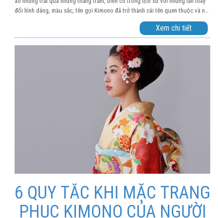
áo nhưng trải qua những thăng trầm, biến có trong lịch sử với những lần thay
đổi hình dáng, màu sắc, tên gọi Kimono đã trở thành cái tên quen thuộc và nổi
tiếng toàn thế giới khi nói về trang phục người Nhật. Kimono không phải người
Xem chi tiết
nào, lứa tuổi nào, tầng lớp xã hội nào cũng mặc như nhau mà sẽ có sự phân
biệt theo tuổi tác, tầng lớp xã hội và thậm chí theo từng mùa.
6 QUY TẮC KHI MẶC TRANG
PHỤC KIMONO CỦA NGƯỜI