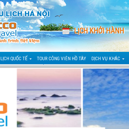
LỊCH KHỞI HÀNH
 LỊCH QUỐC TẾ
TOUR CÔNG VIÊN HỒ TÂY
DỊCH VỤ KHÁC