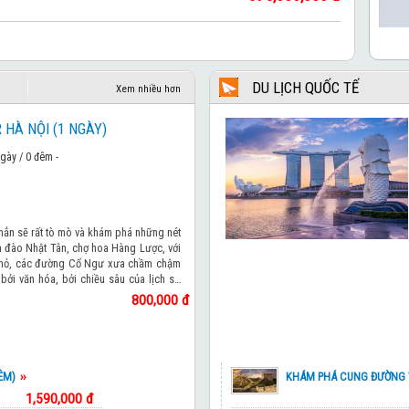
ẢO NGOÀI HÀNH TINH GALAPAGOS VÀ 1 TRONG
339,500,000 đ
 AMAZON
DU LỊCH QUỐC TẾ
Xem nhiều hơn
275,000,000 đ
 HÀ NỘI (1 NGÀY)
NAM AIRLINES
gày / 0 đêm -
Chương trình tham khảo
AY PACIFIC
Chương trình tham khảo
 hẳn sẽ rất tò mò và khám phá những nét
h đào Nhật Tân, chợ hoa Hàng Lược, với
é nhỏ, các đường Cổ Ngư xưa chầm chậm
Chương trình tham khảo
bởi văn hóa, bởi chiều sâu của lịch sử
t mình ra đã yêu Hà Nội từ bao giờ mà
800,000 đ
 BIỂN– SEOUL – NAMI– HÀ NỘI
Chương trình tham khảo
Chương trình tham khảo
ÊM)
KHÁM PHÁ CUNG ĐƯỜNG
1,590,000 đ