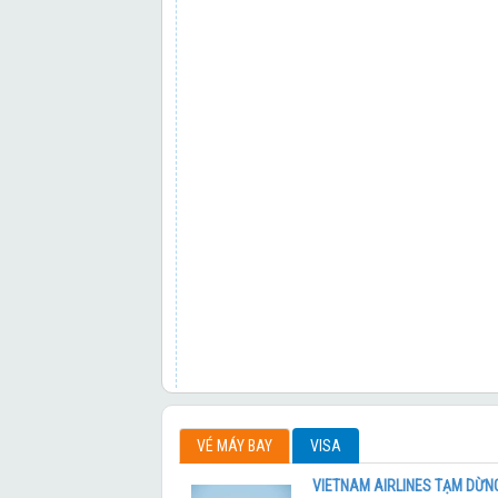
HÀN QUỐC MÙA HOA ANH ĐÀO 2026
KHÁM PHÁ XỨ SỞ KIM CHI HÀN QUỐC
KHÁM PHÁ BUSAN - SEOUL – MÙA HOA A
CUNG ĐƯỜNG VÀNG NHẬT BẢN 2026
CUNG ĐƯỜNG VÀNG NHẬT BẢN 2026
NHẬT BẢN XUÂN HÈ 2026
CUNG ĐƯỜNG VÀNG NHẬT BẢN 2026
VÉ MÁY BAY
VISA
TOKYO – NÚI PHÚ SỸ - KYOTO – OSAKA
VIETNAM AIRLINES TẠM DỪNG