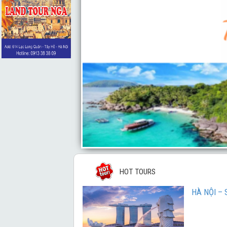
 ĐẲNG
HOT TOURS
HÀ NỘI –