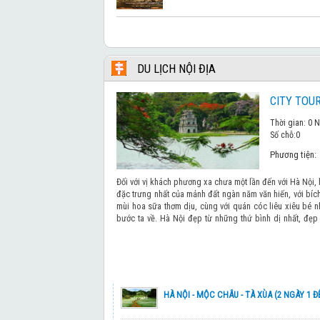
CHƯƠNG TRÌNH TOUR ĐẶC BIỆT: QUẦN Đ
7 KỲ QUAN THIÊN NHIÊN THẾ GIỚI SÔNG
DU LỊCH NỘI ĐỊA
CHẠM TỚI BẮC CỰC
CITY TOUR
HÀ NỘI - HONG KONG - HÀ NỘI BAY VIET
Thời gian: 0 N
Số chỗ:
0
Phương tiện:
HÀ NỘI – HONGKONG – HÀ NỘI BAY CATH
Đối với vị khách phương xa chưa một lần đến với Hà Nội,
đặc trưng nhất của mảnh đất ngàn năm văn hiến, với bíc
NHẬT BẢN HOA ANH ĐÀO 2026
mùi hoa sữa thơm dịu, cùng với quán cóc liêu xiêu b
bước ta về. Hà Nội đẹp từ những thứ bình dị nhất, đẹp 
ngàn năm. Nếu sống lâu ở Hà Nội thì sẽ đến lúc ta chợ
HÀ NỘI – BUSAN – DU THUYỀN – TÀU VEN
không hay
KHÁM PHÁ SEOUL-BUSAN
HÀ NỘI - MỘC CHÂU - TÀ XÙA (2 NGÀY 1 Đ