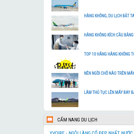
NƯỚC NGA VĨ ĐẠI 2026
HÀNG KHÔNG, DU LỊCH BẮT TA
THƯỞNG NGOẠN MÙA THU GIANG NAM
HÀNG KHÔNG KÍCH CẦU BẰNG
DU XUÂN GIANG NAM
TOP 10 HÃNG HÀNG KHÔNG TỐ
TOUR TÂY NAM ÂU LIMITED
NÊN NGỒI CHỖ NÀO TRÊN MÁY
TOUR TÂY NAM ÂU CHẤT LƯỢNG
LÀM THỦ TỤC LÊN MÁY BAY B
GIAI ĐIỆU BALKAN & DÒNG DANUBE 2026
NGHIÊN CỨU SẢN XUẤT NHIÊN
HÀNH TRÌNH ĐÔNG ÂU 2026
MẶT TRỜI
CẨM NANG DU LỊCH
YVOIRE - NGÔI LÀNG CỔ ĐẸP NHẤT NƯỚC
VŨ KHÚC ĐÔNG ÂU – TỪ DANUBE TRÁNG 