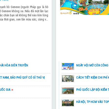
90,900,000 đ
NHẬT BẢN XUÂN HÈ 2026
 cạnh hồ Geneve (người Pháp gọi là hồ
hố Geneve không xa. Nếu đã một lần lạc
hắc chắn bạn sẽ không thể nào kìm lòng
7,990,000 đ
CUNG ĐƯỜNG VÀNG NHẬT
ủa thời gian, xen lẫn màu sắc, cùng với
 MƠ HOA ĐÀO
TOKYO – NÚI PHÚ SỸ - K
39,900,000 đ
NƯỚC NGA VĨ ĐẠI 2026
H & MỸ NHÂN
37,900,000 đ
THƯỞNG NGOẠN MÙA TH
42,990,000 đ
HÀI HÒA GIỮA TRUYỀN
DU XUÂN GIANG NAM
NGÀY HỘI MỞ CỬA CÔNG 
 2 TẾT ÂM LỊCH)
43,990,000 đ
ỆT NAM, ĐẢO PHÚ QUÝ CÓ GÌ THÚ VỊ
TOUR TÂY NAM ÂU LIMIT
CÁCH TIẾT KIỆM CHI PHÍ 
H DUY NHẤT NGÀY 30/3)
39,990,000 đ
QUỐC GIA
TOUR TÂY NAM ÂU CHẤT
PHÚ QUỐC LẬP ĐỘI KIỂM 
CH TRÌNH 6 NGÀY 5 ĐÊM)
37,990,000 đ
GIAI ĐIỆU BALKAN & DÒN
HÀ NỘI, TP HCM VÀO TOP