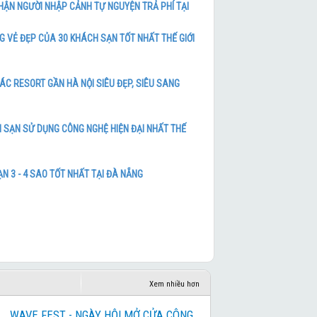
HẬN NGƯỜI NHẬP CẢNH TỰ NGUYỆN TRẢ PHÍ TẠI
 NỘI BAY CATHAY PACIFIC
Chương trình tham khảo
 VẺ ĐẸP CỦA 30 KHÁCH SẠN TỐT NHẤT THẾ GIỚI
2026
Chương trình tham khảo
UYỀN – TÀU VEN BIỂN– SEOUL –
C RESORT GẦN HÀ NỘI SIÊU ĐẸP, SIÊU SANG
Chương trình tham khảo
 SẠN SỬ DỤNG CÔNG NGHỆ HIỆN ĐẠI NHẤT THẾ
Chương trình tham khảo
 MÙA HOA ANH ĐÀO 2026
Chương trình tham khảo
N 3 - 4 SAO TỐT NHẤT TẠI ĐÀ NẴNG
I HÀN QUỐC
Chương trình tham khảo
L – MÙA HOA ANH ĐÀO
Chương trình tham khảo
 BẢN 2026
Chương trình tham khảo
Xem nhiều hơn
 BẢN 2026
WAVE FEST - NGÀY HỘI MỞ CỬA CÔNG
Chương trình tham khảo