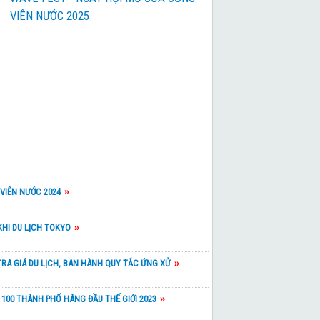
VIÊN NƯỚC 2025
Chương trình tham khảo
 BẢN 2026
Chương trình tham khảo
37,990,000 đ
YOTO – OSAKA
Chương trình tham khảo
22,990,000 đ
U GIANG NAM
24,990,000 đ
VIÊN NƯỚC 2024
109,900,000 đ
ED
KHI DU LỊCH TOKYO
88,900,000 đ
 LƯỢNG
TRA GIÁ DU LỊCH, BAN HÀNH QUY TẮC ỨNG XỬ
85,900,000 đ
G DANUBE 2026
 100 THÀNH PHỐ HÀNG ĐẦU THẾ GIỚI 2023