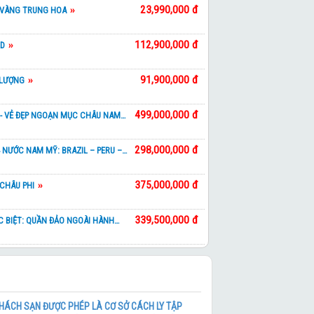
23,990,000 đ
 VÀNG TRUNG HOA
112,900,000 đ
ED
91,900,000 đ
 LƯỢNG
499,000,000 đ
- VẺ ĐẸP NGOẠN MỤC CHÂU NAM
298,000,000 đ
 NƯỚC NAM MỸ: BRAZIL – PERU –
375,000,000 đ
CHÂU PHI
339,500,000 đ
 BIỆT: QUẦN ĐẢO NGOÀI HÀNH
ONG 7 KỲ QUAN THIÊN NHIÊN THẾ
275,000,000 đ
 NỘI BAY VIETNAM AIRLINES
HÁCH SẠN ĐƯỢC PHÉP LÀ CƠ SỞ CÁCH LY TẬP
Chương trình tham khảo