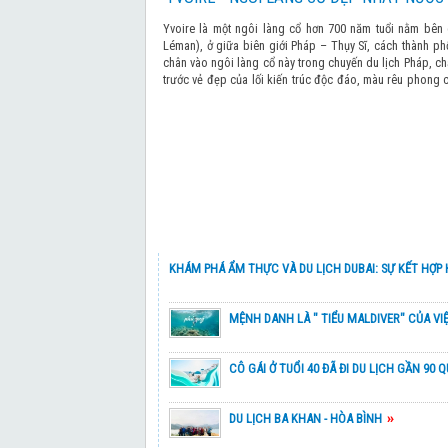
Yvoire là một ngôi làng cổ hơn 700 năm tuổi nằm bên
Léman), ở giữa biên giới Pháp – Thụy Sĩ, cách thành p
KHÁM PHÁ TRUNG HOA 2026
chân vào ngôi làng cổ này trong chuyến du lịch Pháp, c
trước vẻ đẹp của lối kiến trúc độc đáo, màu rêu phong c
cuộc sống bình yên, thơ mộng, lãng mạn nơi đây.
SẮC XUÂN NAM TÂN CƯƠNG – MÙA HOA
BẮC TÂN CƯƠNG – VÙNG ĐẤT TIÊN CẢN
NHẬT BẢN – GOLDEN WEEK 2026
KHÁM PHÁ ẨM THỰC VÀ DU LỊCH DUBAI: SỰ KẾT HỢP 
THỒNG VÀ HIỆN ĐẠI
NHẬT BẢN- HOA ANH ĐÀO 2026 (MỒNG
MỆNH DANH LÀ " TIỂU MALDIVER" CỦA VI
NHỈ?
NHẬT BẢN HOA ANH ĐÀO 2026 (KHƠI HÀN
CÔ GÁI Ở TUỔI 40 ĐÃ ĐI DU LỊCH GẦN 90 
NHẬT BẢN – MÙA HOA ANH ĐÀO 2026 (LỊ
DU LỊCH BA KHAN - HÒA BÌNH