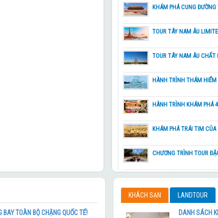
KHÁM PHÁ CUNG ĐƯỜNG
Chương trình tham khảo
TOUR TÂY NAM ÂU LIMIT
Chương trình tham khảo
TOUR TÂY NAM ÂU CHẤT
NH ĐÀO
Chương trình tham khảo
HÀNH TRÌNH THÁM HIỂM 
CỰC 2026
Chương trình tham khảo
HÀNH TRÌNH KHÁM PHÁ 4
ARGENTINA – CHILE
Chương trình tham khảo
KHÁM PHÁ TRÁI TIM CỦA 
CHƯƠNG TRÌNH TOUR ĐẶC
Chương trình tham khảo
TINH GALAPAGOS VÀ 1 TR
GIỚI SÔNG AMAZON
CHẠM TỚI BẮC CỰC
Chương trình tham khảo
KHÁCH SẠN
LANDTOUR
HÀ NỘI - HONG KONG - HÀ
37,990,000 đ
 BAY TOÀN BỘ CHẶNG QUỐC TẾ!
DANH SÁCH K