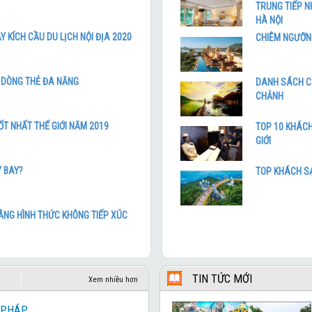
TRUNG TIẾP N
HÀ NỘI – HONGKONG – HÀ
HÀ NỘI
Chương trình tham khảo
Y KÍCH CẦU DU LỊCH NỘI ĐỊA 2020
CHIÊM NGƯỠNG
NHẬT BẢN HOA ANH ĐÀO 
22,990,000 đ
 DÒNG THẺ ĐA NĂNG
HÀ NỘI – BUSAN – DU TH
DANH SÁCH CÁ
NAMI– HÀ NỘI
CHẢNH
24,990,000 đ
KHÁM PHÁ SEOUL-BUSAN
T NHẤT THẾ GIỚI NĂM 2019
TOP 10 KHÁCH
GIỚI
HÀN QUỐC
109,900,000 đ
 BAY?
TOP KHÁCH SẠ
KHÁM PHÁ XỨ SỞ KIM CH
88,900,000 đ
ẰNG HÌNH THỨC KHÔNG TIẾP XÚC
KHÁM PHÁ BUSAN - SEOU
85,900,000 đ
CUNG ĐƯỜNG VÀNG NHẬT
 LIỆU TÀU BAY TỪ NĂNG LƯỢNG
85,900,000 đ
TIN TỨC MỚI
Xem nhiều hơn
CUNG ĐƯỜNG VÀNG NHẬT
 PHÁP
LỆ ĐẾN NHỮNG MÁI NGÓI ĐỎ TRUNG CỔ