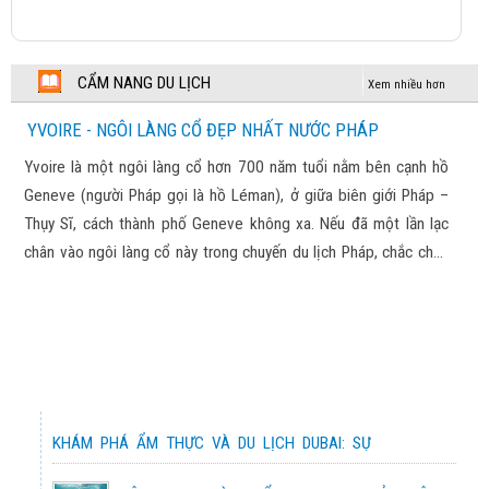
43,990,000 đ
CUNG ĐƯỜNG VÀNG NHẬT BẢN
ĐỨC - HÀ LAN – BỈ - LUXEMBOURG - PHÁP 2025
CẨM NANG DU LỊCH
2026
Chương trình tham khảo
Xem nhiều hơn
74,900,000 đ
YVOIRE - NGÔI LÀNG CỔ ĐẸP NHẤT NƯỚC PHÁP
CUNG ĐƯỜNG VÀNG NHẬT BẢN
TRƯƠNG GIA GIỚI – PHƯỢNG HOÀNG CỔ TRẤN –
Yvoire là một ngôi làng cổ hơn 700 năm tuổi nằm bên cạnh hồ
2026
Chương trình tham khảo
VŨ LĂNG NGUYÊN 2025
Geneve (người Pháp gọi là hồ Léman), ở giữa biên giới Pháp –
10,900,000 đ
Thụy Sĩ, cách thành phố Geneve không xa. Nếu đã một lần lạc
NHẬT BẢN XUÂN HÈ 2026
chân vào ngôi làng cổ này trong chuyến du lịch Pháp, chắc chắn
Chương trình tham khảo
KHÁM PHÁ TRUNG HOA XINH ĐẸP 2025
bạn sẽ không thể nào kìm lòng trước vẻ đẹp của lối kiến trúc
23,390,000 đ
độc đáo, màu rêu phong của thời gian, xen lẫn màu sắc, cùng
CUNG ĐƯỜNG VÀNG NHẬT BẢN
với cuộc sống bình yên, thơ mộng, lãng mạn nơi đây.
2026
Chương trình tham khảo
BẮC KINH – ĐIỂM ĐẾN CỦA LỊCH SỬ 2025
13,990,000 đ
TOKYO – NÚI PHÚ SỸ - KYOTO –
37,990,000 đ
OSAKA
PHÁP – THUỴ SĨ – VATICAN - Ý 2025
KHÁM PHÁ ẨM THỰC VÀ DU LỊCH DUBAI: SỰ
77,900,000 đ
KẾT HỢP HÀI HÒA GIỮA TRUYỀN THỒNG VÀ
NƯỚC NGA VĨ ĐẠI 2026