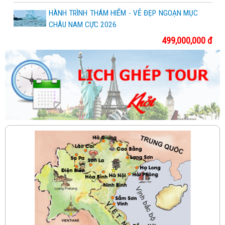
HÀNH TRÌNH THÁM HIỂM - VẺ ĐẸP NGOẠN MỤC
CHÂU NAM CỰC 2026
499,000,000 đ
HÀNH TRÌNH KHÁM PHÁ 4 NƯỚC NAM MỸ:
BRAZIL – PERU – ARGENTINA – CHILE
298,000,000 đ
KHÁM PHÁ TRÁI TIM CỦA CHÂU PHI
375,000,000 đ
CHƯƠNG TRÌNH TOUR ĐẶC BIỆT: QUẦN ĐẢO
NGOÀI HÀNH TINH GALAPAGOS VÀ 1 TRONG 7
KỲ QUAN THIÊN NHIÊN THẾ GIỚI SÔNG AMAZON
339,500,000 đ
CHẠM TỚI BẮC CỰC
275,000,000 đ