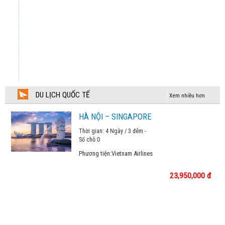
CUNG ĐƯỜNG VÀNG NHẬT BẢN 2026
Chương trình tham khảo
TOKYO – NÚI PHÚ SỸ - KYOTO – OSAKA
37,990,000 đ
NƯỚC NGA VĨ ĐẠI 2026
DU LỊCH QUỐC TẾ
Xem nhiều hơn
Chương trình tham khảo
HÀ NỘI – SINGAPORE
THƯỞNG NGOẠN MÙA THU GIANG NAM
Thời gian: 4 Ngày / 3 đêm -
22,990,000 đ
Số chỗ:
0
Phương tiện:
Vietnam Airlines
DU XUÂN GIANG NAM
23,950,000 đ
24,990,000 đ
TOUR TÂY NAM ÂU LIMITED
109,900,000 đ