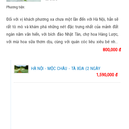
HÀN QUỐC MÙA HOA ANH ĐÀO 2026
Phương tiện:
Chương trình tham khảo
Đối với vị khách phương xa chưa một lần đến với Hà Nội, hẳn sẽ
KHÁM PHÁ XỨ SỞ KIM CHI HÀN QUỐC
rất tò mò và khám phá những nét đặc trưng nhất của mảnh đất
Chương trình tham khảo
ngàn năm văn hiến, với bích đào Nhật Tân, chợ hoa Hàng Lược,
với mùi hoa sữa thơm dịu, cùng với quán cóc liêu xiêu bé nhỏ,
KHÁM PHÁ BUSAN - SEOUL – MÙA HOA ANH
các đường Cổ Ngư xưa chầm chậm bước ta về. Hà Nội đẹp từ
800,000 đ
ĐÀO
những thứ bình dị nhất, đẹp bởi văn hóa, bởi chiều sâu của lịch
Chương trình tham khảo
sử ngàn năm. Nếu sống lâu ở Hà Nội thì sẽ đến lúc ta chợt mình
HÀ NỘI - MỘC CHÂU - TÀ XÙA (2 NGÀY
ra đã yêu Hà Nội từ bao giờ mà không hay
CUNG ĐƯỜNG VÀNG NHẬT BẢN 2026
1,590,000 đ
1 ĐÊM)
Chương trình tham khảo
CUNG ĐƯỜNG VÀNG NHẬT BẢN 2026
Chương trình tham khảo
NHẬT BẢN XUÂN HÈ 2026
Chương trình tham khảo