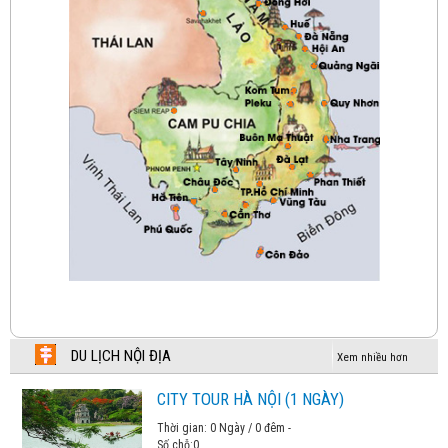
HÀ NỘI - HONG KONG - HÀ NỘI BAY VIETNAM
AIRLINES
Chương trình tham khảo
HÀ NỘI – HONGKONG – HÀ NỘI BAY CATHAY
PACIFIC
Chương trình tham khảo
NHẬT BẢN HOA ANH ĐÀO 2026
Chương trình tham khảo
HÀ NỘI – BUSAN – DU THUYỀN – TÀU VEN BIỂN–
SEOUL – NAMI– HÀ NỘI
Chương trình tham khảo
DU LỊCH NỘI ĐỊA
Xem nhiều hơn
KHÁM PHÁ SEOUL-BUSAN
CITY TOUR HÀ NỘI (1 NGÀY)
Chương trình tham khảo
Thời gian: 0 Ngày / 0 đêm -
Số chỗ:
0